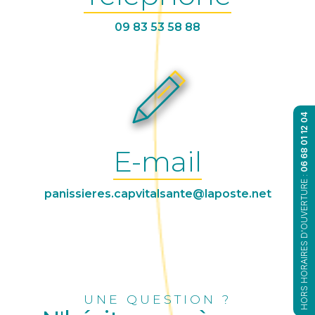
09 83 53 58 88
06 68 01 12 04
E-mail
HORS HORAIRES D'OUVERTURE :
panissieres.capvitalsante@laposte.net
UNE QUESTION ?